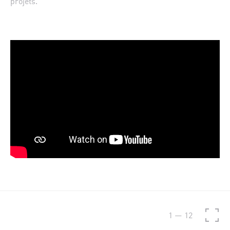
projets.
1
—
12