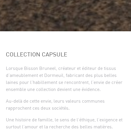
COLLECTION CAPSULE
Lorsque Bisson Bruneel, créateur et éditeur de tissus
d’ameublement et Dormeuil, fabricant des plus belles
laines pour l’habillement se rencontrent, l’envie de créer
ensemble une collection devient une évidence.
Au-delà de cette envie, leurs valeurs communes
rapprochent ces deux sociétés.
Une histoire de famille, le sens de l’éthique, l’exigence et
surtout l’amour et la recherche des belles matières.