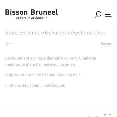
Store Enrouleur/A chaînette/Système Odec
Retour
Enroulement sur tube diamètre 46 mm. Chaînette
métallique blanche, noire ou chromée.
Support et barre de fixation blanc ou noir.
Finitions des côtés : collé/coupé.