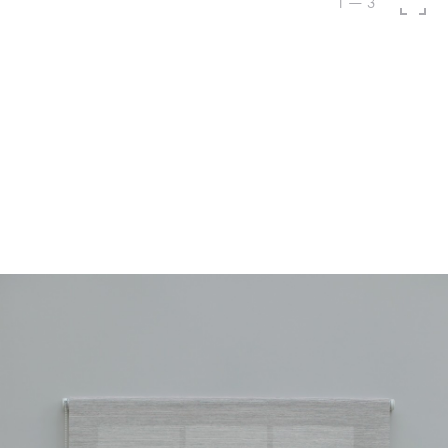
1
—
3