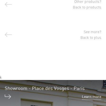
Other products?
Back to products
See more?
Back to plus
i:
Showroom - Place des Vosges - Paris
Learn more