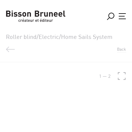
Roller blind/Electric/Home Sails System
Back
1
—
2