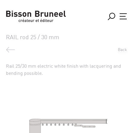
RAIL rod 25 / 30 mm
Back
Rail 25/30 mm electric white finish with lacquering and
bending possible.