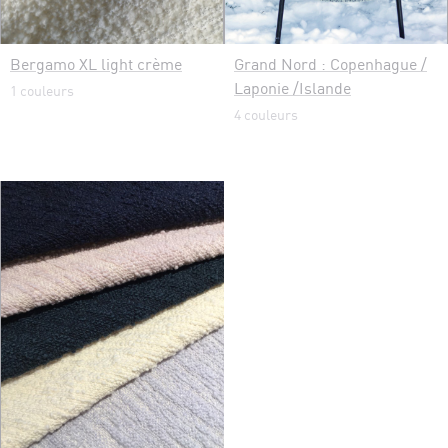
Bergamo XL light crème
Grand Nord : Copenhague /
Laponie /Islande
1 couleurs
4 couleurs